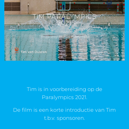
TIM PARALYMPICS
2021
over
Tim op weg naar de Paralympics
Tim is in voorbereiding op de
Paralympics 2021.
De film is een korte introductie van Tim
t.b.v. sponsoren.