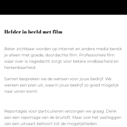
Helder in beeld met film
Beter zichtbaar worden op internet en andere media bereik
je alleen met goede, doordachte film. Professionele film
waar over is nagedacht zorgt voor betere vindbaarheid en
herkenbaarheid.
Samen bespreken we de wensen voor jouw bedrijf. We
werken een plan uit, waarin jouw bedrijf zo goed mogelijk
naar voren komt.
Reportages voor particulieren verzorgen we graag. Denk
aan een reportage van de bruiloft. Maar ook het vastleggen
van een uitvaart behoort tot de mogelijkheden.