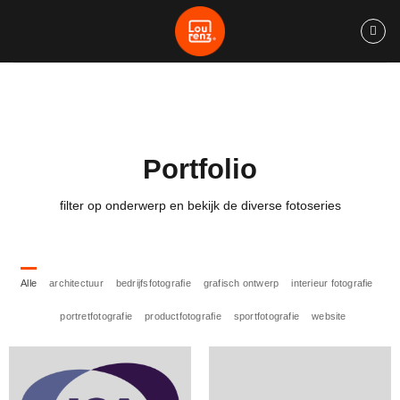
Ga
naar
inhoud
Portfolio
filter op onderwerp en bekijk de diverse fotoseries
Alle
architectuur
bedrijfsfotografie
grafisch ontwerp
interieur fotografie
portretfotografie
productfotografie
sportfotografie
website