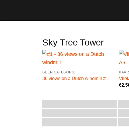
Ga
naar
inhoud
Sky Tree Tower
GEEN CATEGORIE
KAAR
36 views on a Dutch windmill #1
Vlie
€
2,5