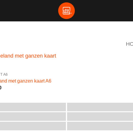
H
T A6
land met ganzen kaart A6
0