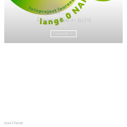
ZEE IN ZICHT
Project Zee in zicht
Lees verder
→
Kool Planet