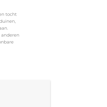
een tocht
duinen,
aan.
 anderen
oonbare