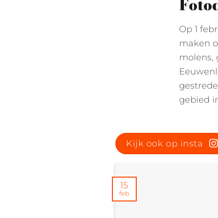
Foto
Op 1 febr
maken om
molens, 
Eeuwenl
gestrede
gebied in
Kijk ook op insta
15
feb