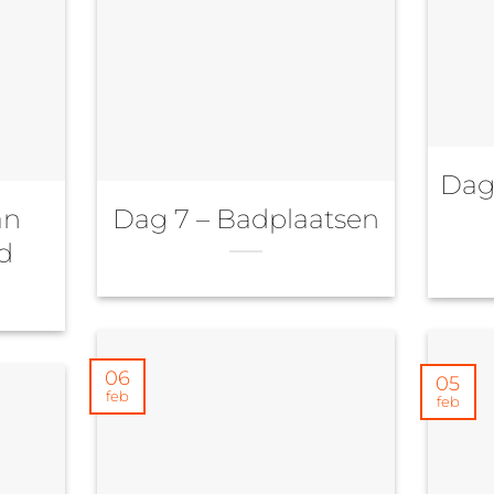
Dag 
an
Dag 7 – Badplaatsen
d
06
05
feb
feb