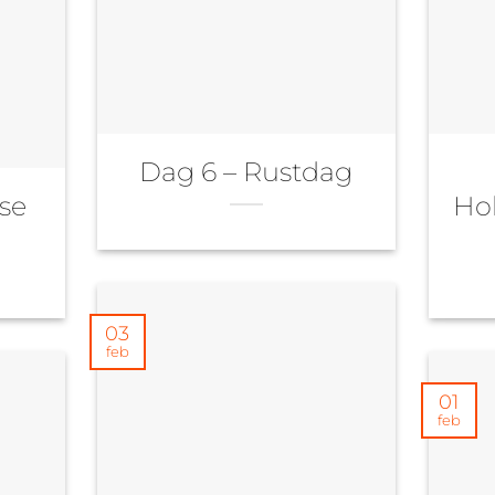
Dag 6 – Rustdag
se
Hol
03
feb
01
feb