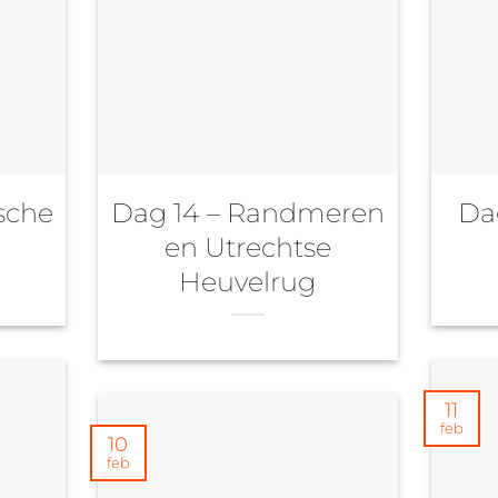
sche
Dag 14 – Randmeren
Da
en Utrechtse
Heuvelrug
11
feb
10
feb