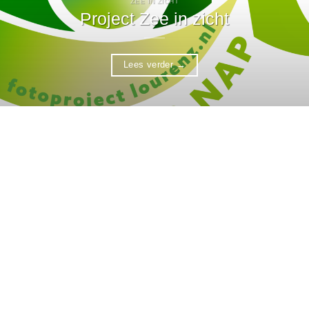
ZEE IN ZICHT
Project Zee in zicht
Lees verder
→