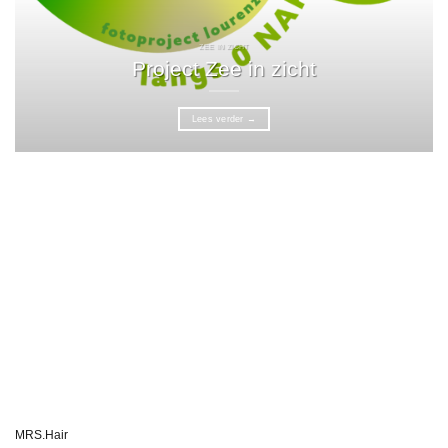
ZEE IN ZICHT
Project Zee in zicht
Lees verder
→
MRS.Hair