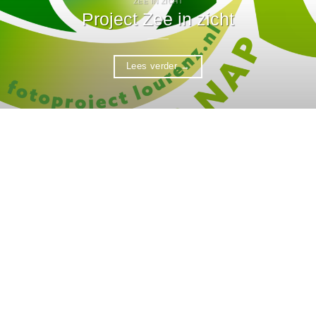
ZEE IN ZICHT
Project Zee in zicht
Lees verder
→