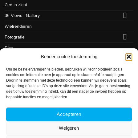
Zee in zicht
36 Views | Gallery
Wielrendieren
Fotografie
Film
Beheer cookie toestemming
Vormgeving
Om de beste ervaringen te bieden, gebruiken wij technologieën zoals
Website
cookies om informatie over je apparaat op te slaan en/of te raadplegen.
Workshops
Door in te stemmen met deze technologieën kunnen wij gegevens zoals
surfgedrag of unieke ID's op deze site verwerken. Als je geen toestemming
Portfolio
geeft of uw toestemming intrekt, kan dit een nadelige invloed hebben op
bepaalde functies en mogelijkheden.
Opdrachtgevers
Contact
Accepteren
Weigeren
Algemene voorwaarden, privacy policy, licenties, gebruik website