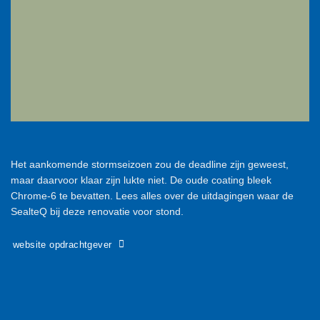
Het aankomende stormseizoen zou de deadline zijn geweest,
maar daarvoor klaar zijn lukte niet. De oude coating bleek
Chrome-6 te bevatten. Lees alles over de uitdagingen waar de
SealteQ bij deze renovatie voor stond.
website opdrachtgever