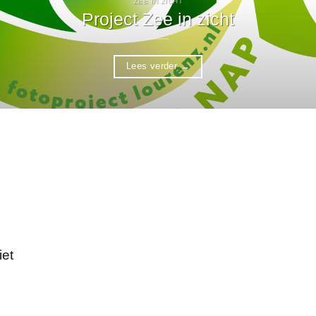
ZEE IN ZICHT
Project Zee in zicht
Lees verder
→
iet