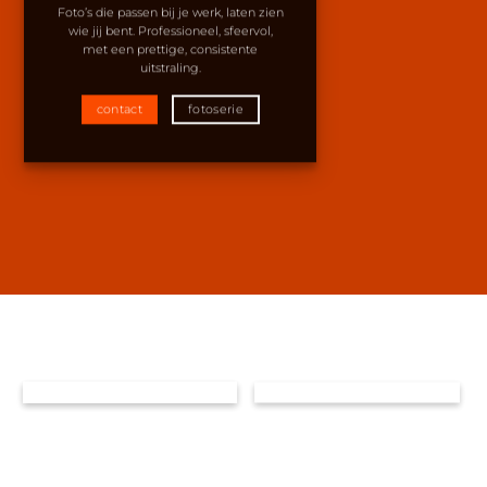
Foto’s die passen bij je werk, laten zien
wie jij bent. Professioneel, sfeervol,
met een prettige, consistente
uitstraling.
contact
fotoserie