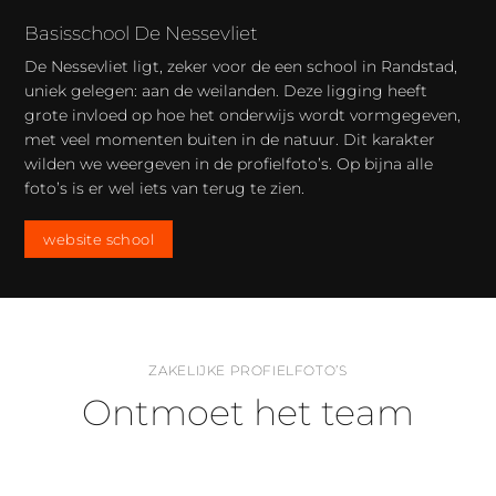
Basisschool De Nessevliet
De Nessevliet ligt, zeker voor de een school in Randstad,
uniek gelegen: aan de weilanden. Deze ligging heeft
grote invloed op hoe het onderwijs wordt vormgegeven,
met veel momenten buiten in de natuur. Dit karakter
wilden we weergeven in de profielfoto’s. Op bijna alle
foto’s is er wel iets van terug te zien.
website school
ZAKELIJKE PROFIELFOTO’S
Ontmoet het team