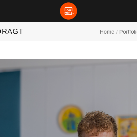
DRAGT
Home
/
Portfol