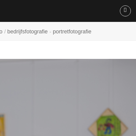
io
/
bedrijfsfotografie
-
portretfotografie