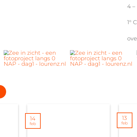
4 –
1° C
ove
13
14
feb
feb