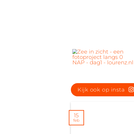
Kijk ook op insta
15
feb