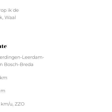
rop ik de
k, Waal
ute
verdingen-Leerdam-
n Bosch-Breda
 km
 m
7 km/u, ZZO