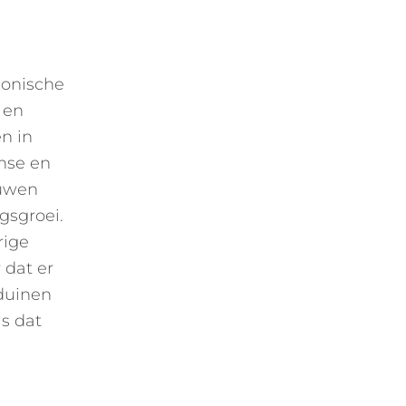
iconische
 en
n in
nse en
euwen
gsgroei.
rige
 dat er
duinen
s dat