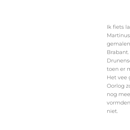
Ik fiets 
Martinus 
gemalen.
Brabant.
Drunense
toen er 
Het vee g
Oorlog z
nog meer
vormden.
niet.