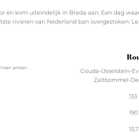
door en kom uiteindelijk in Breda aan. Een dag waa
otste rivieren van Nederland ban overgestoken: Le
Ro
 hoger gelegen.
Gouda-IJsselstein-E
Zaltbommel-De
133
190
13,