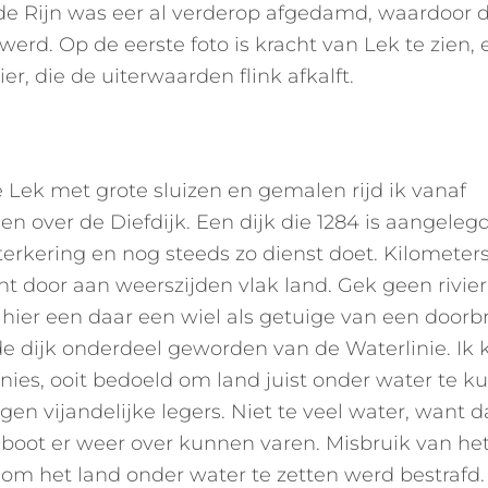
de Rijn was eer al verderop afgedamd, waardoor d
werd. Op de eerste foto is kracht van Lek te zien,
ier, die de uiterwaarden flink afkalft.
 Lek met grote sluizen en gemalen rijd ik vanaf
n over de Diefdijk. Een dijk die 1284 is aangelegd
terkering en nog steeds zo dienst doet. Kilometer
ht door aan weerszijden vlak land. Gek geen rivier
 hier een daar een wiel als getuige van een doorbr
 de dijk onderdeel geworden van de Waterlinie. Ik k
linies, ooit bedoeld om land juist onder water te 
gen vijandelijke legers. Niet te veel water, want d
boot er weer over kunnen varen. Misbruik van he
om het land onder water te zetten werd bestrafd.