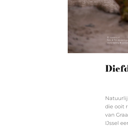
Dief
Natuurlij
die ooit
van Graa
IJssel ee