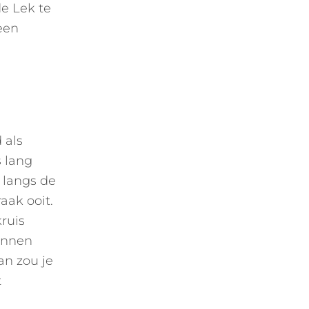
e Lek te
 een
 als
s lang
 langs de
aak ooit.
ruis
kunnen
an zou je
t