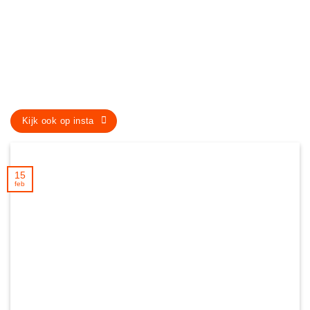
Kijk ook op insta
15
feb