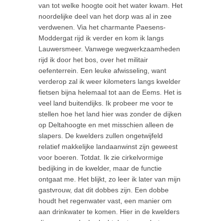
van tot welke hoogte ooit het water kwam. Het
noordelijke deel van het dorp was al in zee
verdwenen. Via het charmante Paesens-
Moddergat rijd ik verder en kom ik langs
Lauwersmeer. Vanwege wegwerkzaamheden
rijd ik door het bos, over het militair
oefenterrein. Een leuke afwisseling, want
verderop zal ik weer kilometers langs kwelder
fietsen bijna helemaal tot aan de Eems. Het is
veel land buitendijks. Ik probeer me voor te
stellen hoe het land hier was zonder de dijken
op Deltahoogte en met misschien alleen de
slapers. De kwelders zullen ongetwijfeld
relatief makkelijke landaanwinst zijn geweest
voor boeren. Totdat. Ik zie cirkelvormige
bedijking in de kwelder, maar de functie
ontgaat me. Het blijkt, zo leer ik later van mijn
gastvrouw, dat dit dobbes zijn. Een dobbe
houdt het regenwater vast, een manier om
aan drinkwater te komen. Hier in de kwelders