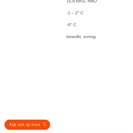
15,8 km/u, NNO
-1 – 2° C
-6° C
bewolkt, zonnig
Kijk ook op insta