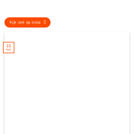
Kijk ook op insta
15
feb