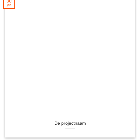
30
jan
De projectnaam