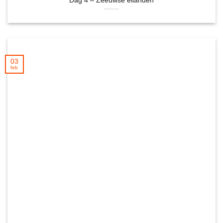
Dag 4 – Zeeuwse eilanden
03
feb